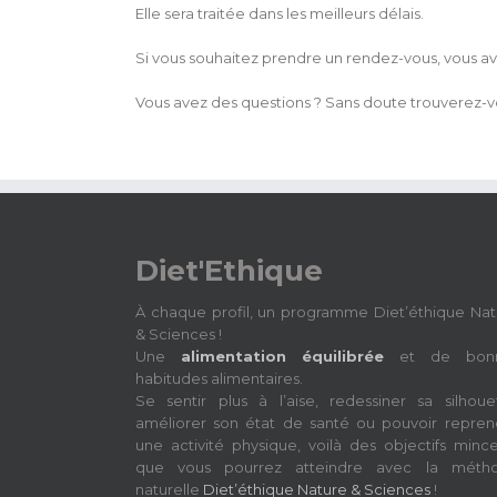
Elle sera traitée dans les meilleurs délais.
Si vous souhaitez prendre un rendez-vous, vous avez
Vous avez des questions ? Sans doute trouverez-
Diet'Ethique
À chaque profil, un programme Diet’éthique Nat
& Sciences !
Une
alimentation équilibrée
et de bon
habitudes alimentaires.
Se sentir plus à l’aise, redessiner sa silhouet
améliorer son état de santé ou pouvoir repren
une activité physique, voilà des objectifs minc
que vous pourrez atteindre avec la méth
naturelle
Diet’éthique Nature & Sciences
!