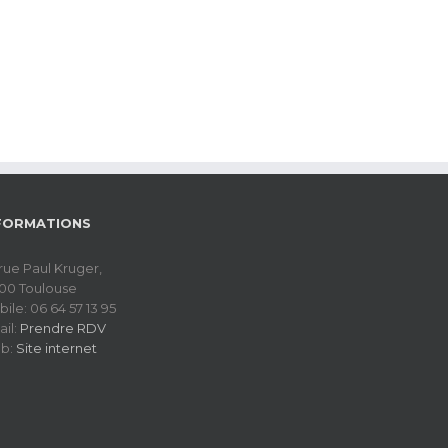
FORMATIONS
rue Paul Kruger,
200 Toulouse
ile: 06 64 57 13 95
il:
Prendre RDV
b:
Site internet