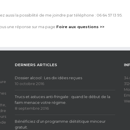
 aussi la possibilité de me joindre par téléphone : 06 64 57 13 95.
vous une réponse sur ma page
Foire aux questions >>
DERNIERS ARTICLES
IN
Dossier alcool : Les dix idées reçues
34 
ure
10 octobre 2016
31
Mob
nes
Ema
Trucs et astuces anti-fringale : quand le début de la
We
faim menace votre régime.
te,
8 septembre 2016
dre
eurs
Bénéficiez d’un programme diététique minceur
ode
gratuit.