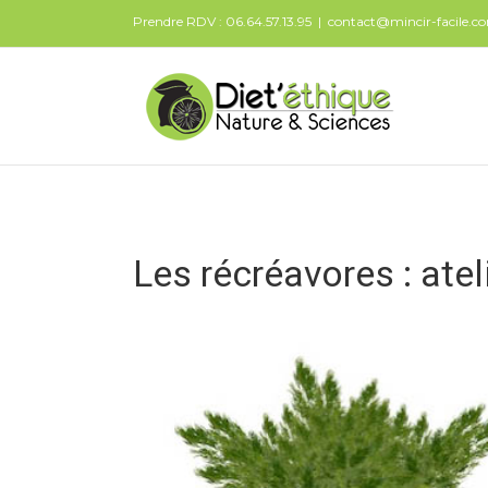
Prendre RDV : 06.64.57.13.95
|
contact@mincir-facile.c
Les récréavores : ate