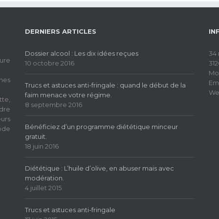
DERNIERS ARTICLES
IN
Dossier alcool : Les dix idées reçues
34 
ure
10 octobre 2016
31
Mob
nes
Ema
Trucs et astuces anti-fringale : quand le début de la
We
faim menace votre régime.
te,
8 septembre 2016
dre
eurs
Bénéficiez d’un programme diététique minceur
ode
gratuit.
18 juin 2016
Diététique : L’huile d’olive, en abuser mais avec
modération.
4 juillet 2015
Trucs et astuces anti-fringale