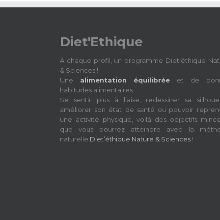
Diet'Ethique
À chaque profil, un programme Diet’éthique Nat
& Sciences !
Une
alimentation équilibrée
et de bon
habitudes alimentaires.
Se sentir plus à l’aise, redessiner sa silhouet
améliorer son état de santé ou pouvoir repren
une activité physique, voilà des objectifs minc
que vous pourrez atteindre avec la méth
naturelle
Diet’éthique Nature & Sciences
!