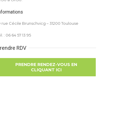
nformations
0 rue Cécile Brunschvicg – 31200 Toulouse
l. : 06 64 57 13 95
rendre RDV
PRENDRE RENDEZ-VOUS EN
CLIQUANT ICI