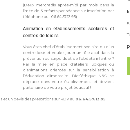
(Deux mercredis après-midi par mois dans la
limite de 5 enfants par séance sur inscription par
I
téléphone au : 06.64.57.13.95)
1
Animation en établissements scolaires et
Té
centres de loisirs
P
Vous êtes chef d’établissement scolaire ou d’un
centre loisir et voulez jouer un rôle actif dans la
prévention du surpoids et de l’obésité infantile ?
Par la mise en place d’ateliers ludiques ou
d’animations orientés sur la sensibilisation à
l’éducation alimentaire, Diet’éthique N&S se
déplace dans votre établissement et devient
partenaire de votre projet éducatif !
s et un devis des prestations sur RDV au
06.64.57.13.95