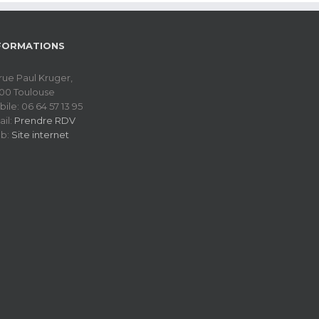
FORMATIONS
rue Paul Kruger,
200 Toulouse
ile: 06 64 57 13 95
il:
Prendre RDV
b:
Site internet